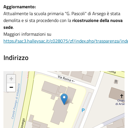
Aggiornamento:
Attualmente la scuola primaria "G. Pascoli" di Arsego è stata
demolita e si sta procedendo con la
ricostruzione della nuova
sede
.
Maggiori informazioni su
https://sac3.halleysac.it/c028075/zf/index.php/trasparenza/in
Indirizzo
+
−