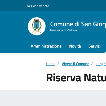
Vai ai contenuti
Vai al footer
Regione Veneto
Comune di San Giorg
Provincia di Padova
Amministrazione
Novità
Servizi
Home
/
Vivere il Comune
/
Luogh
Riserva Natu