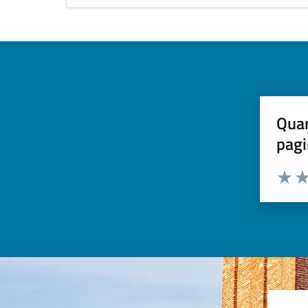
Quan
pagi
Valuta 
Val