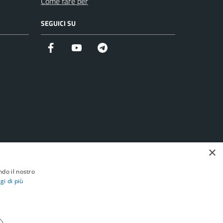
Come fare per
SEGUICI SU
Facebook
YouTube
Telegram
×
ndo il nostro
gi di più