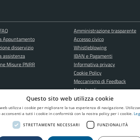
 FAQ
Amministrazione trasparente
ta Appuntamento
Accesso civico
ione disservizio
Whistleblowing
a assistenza
IBAN e Pagamenti
one Misure PNRR
Informativa privacy
Cookie Policy
Meccanismo di Feedback
Note legali
Dichiarazione di accessibilità
Questo sito web utilizza cookie
Fiera Arsego - Dichiarazione di
web utilizza i cookie per migliorare la tua esperienza di navigazione. Utilizza
 acconsenti a tutti i cookie in conformità con la nostra policy per i cookie.
Leg
accessibilità
STRETTAMENTE NECESSARI
FUNZIONALITÀ