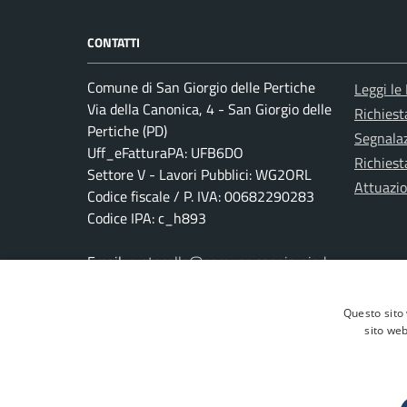
CONTATTI
Comune di San Giorgio delle Pertiche
Leggi le
Via della Canonica, 4 - San Giorgio delle
Richies
Pertiche (PD)
Segnalaz
Uff_eFatturaPA: UFB6DO
Richiest
Settore V - Lavori Pubblici: WG2ORL
Attuazi
Codice fiscale / P. IVA: 00682290283
Codice IPA: c_h893
Email:
protocollo@comune.sangiorgiod
ellepertiche.pd.it
PEC:
comune.sangiorgiodellepertiche.pd
Questo sito 
@pecveneto.it
sito web
Centralino unico: +39 049 9374711