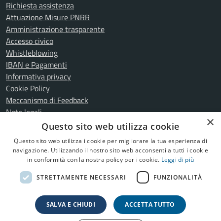
Richiesta assistenza
Attuazione Misure PNRR
Amministrazione trasparente
Accesso civico
Whistleblowing
IBAN e Pagamenti
Informativa privacy
Cookie Policy
Meccanismo di Feedback
Note legali
×
Dichiarazione di accessibilità
Questo sito web utilizza cookie
Fiera Arsego - Dichiarazione di accessibilità
Questo sito web utilizza i cookie per migliorare la tua esperienza di
navigazione. Utilizzando il nostro sito web acconsenti a tutti i cookie
in conformità con la nostra policy per i cookie.
Leggi di più
SEGUICI SU
STRETTAMENTE NECESSARI
FUNZIONALITÀ
Facebook
YouTube
Telegram
SALVA E CHIUDI
ACCETTA TUTTO
Copyright © 2026
Comune di San Giorgio delle Pertiche
•