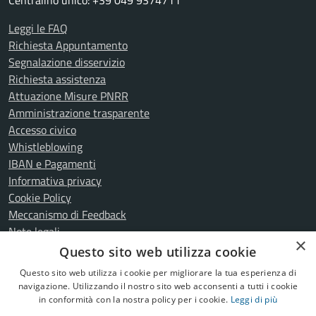
Centralino unico: +39 049 9374711
Leggi le FAQ
Richiesta Appuntamento
Segnalazione disservizio
Richiesta assistenza
Attuazione Misure PNRR
Amministrazione trasparente
Accesso civico
Whistleblowing
IBAN e Pagamenti
Informativa privacy
Cookie Policy
Meccanismo di Feedback
Note legali
×
Dichiarazione di accessibilità
Questo sito web utilizza cookie
Fiera Arsego - Dichiarazione di accessibilità
Questo sito web utilizza i cookie per migliorare la tua esperienza di
navigazione. Utilizzando il nostro sito web acconsenti a tutti i cookie
in conformità con la nostra policy per i cookie.
Leggi di più
SEGUICI SU