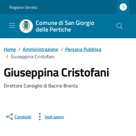
Vai ai contenuti
Vai al footer
Regione Veneto
Comune di San Giorgio
delle Pertiche
Home
/
Amministrazione
/
Persona Pubblica
/
Giuseppina Cristofani
Giuseppina Cristofani
Direttore Consiglio di Bacino Brenta
Condividi
Vedi azioni