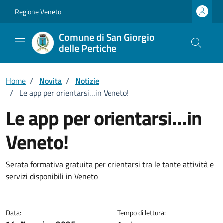
Vai ai contenuti
Vai al footer
Regione Veneto
Comune di San Giorgio
delle Pertiche
Home
/
Novita
/
Notizie
/
Le app per orientarsi…in Veneto!
Le app per orientarsi…in
Veneto!
Dettagli della notizia
Serata formativa gratuita per orientarsi tra le tante attività e
servizi disponibili in Veneto
Data:
Tempo di lettura: