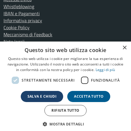
Whistleblowing
IBAN e Pagamenti
Informativa privacy
Cookie Policy
Meccanismo di Feedback
Note legali
×
Dichiarazione di accessibilità
Questo sito web utilizza cookie
Fiera Arsego - Dichiarazione di accessibilità
Questo sito web utilizza i cookie per migliorare la tua esperienza di
navigazione. Utilizzando il nostro sito web acconsenti a tutti i cookie
in conformità con la nostra policy per i cookie.
Leggi di più
SEGUICI SU
STRETTAMENTE NECESSARI
FUNZIONALITÀ
Facebook
YouTube
Telegram
SALVA E CHIUDI
ACCETTA TUTTO
Copyright © 2026
Comune di San Giorgio delle Pertiche
•
RIFIUTA TUTTO
Credits:
Q-Web Agency
MOSTRA DETTAGLI
Op